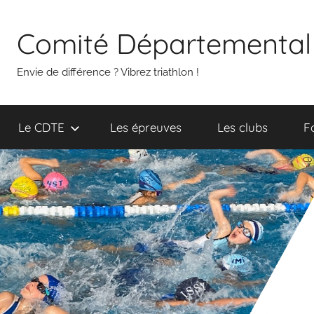
Aller
au
Comité Départemental 
contenu
Envie de différence ? Vibrez triathlon !
Le CDTE
Les épreuves
Les clubs
F