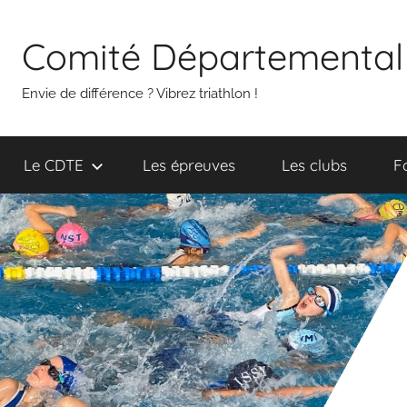
Aller
au
Comité Départemental 
contenu
Envie de différence ? Vibrez triathlon !
Le CDTE
Les épreuves
Les clubs
F