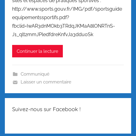
sites et espaces de pratiques sportives :
http://www.sports.gouv.fr/IMG/pdf/sportsguide
equipementssportifs.pdf?
fbclid=IwAR3dnMOkb3TRdqJKMaA8lONRTnS-
J1_qlt2mmJPledfdreKnfvJa3ddu0Sk
Continuer la lecture
Communiqué
Laisser un commentaire
Suivez-nous sur Facebook !