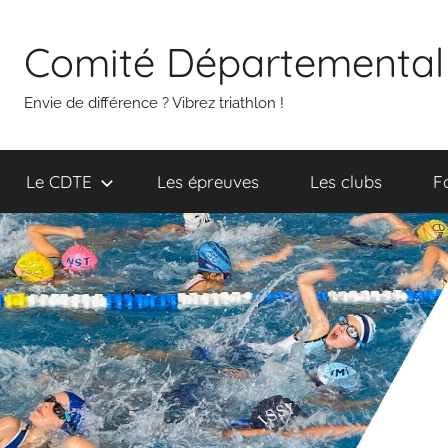
Aller
au
Comité Départemental 
contenu
Envie de différence ? Vibrez triathlon !
Le CDTE
Les épreuves
Les clubs
F