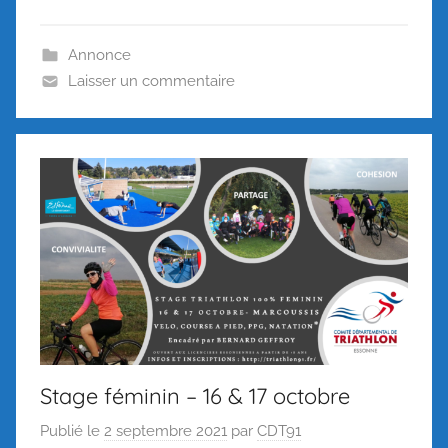
Annonce
Laisser un commentaire
Stage féminin – 16 & 17 octobre
Publié le
2 septembre 2021
par
CDT91