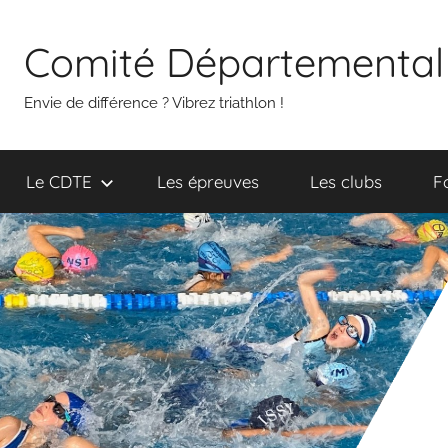
Aller
au
Comité Départemental 
contenu
Envie de différence ? Vibrez triathlon !
Le CDTE
Les épreuves
Les clubs
F