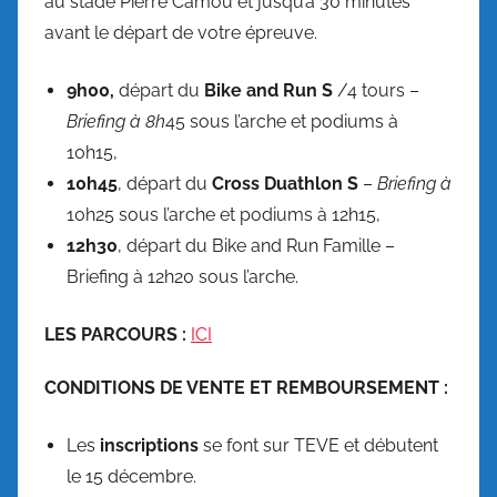
au stade Pierre Camou et jusqu’à 30 minutes
avant le départ de votre épreuve.
9h00,
départ du
Bike and Run S
/4 tours –
Briefing à 8h
45 sous l’arche et podiums à
10h15,
10h45
, départ du
Cross Duathlon S
–
Briefing à
10h25 sous l’arche et podiums à 12h15,
12h30
, départ du Bike and Run Famille –
Briefing à 12h20 sous l’arche.
LES PARCOURS :
ICI
CONDITIONS DE VENTE ET REMBOURSEMENT :
Les
inscriptions
se font sur TEVE et débutent
le 15 décembre.