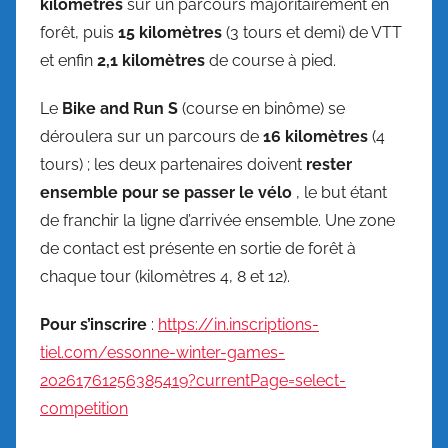
kilomètres
sur un parcours majoritairement en
forêt, puis
15 kilomètres
(3 tours et demi) de VTT
et enfin
2,1 kilomètres
de course à pied.
Le
Bike and Run S
(course en binôme) se
déroulera sur un parcours de
16 kilomètres
(4
tours) ; les deux partenaires doivent
rester
ensemble pour se passer le vélo
, le but étant
de franchir la ligne d’arrivée ensemble. Une zone
de contact est présente en sortie de forêt à
chaque tour (kilomètres 4, 8 et 12).
Pour s’inscrire
:
https://in.inscriptions-
tiel.com/essonne-winter-games-
20261761256385419?currentPage=select-
competition