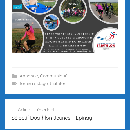
Annonce
,
Communiqué
féminin
,
stage
,
triathlon
Navigation
Article précédent
de
Sélectif Duathlon Jeunes – Epinay
l’article