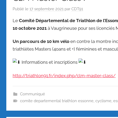
Publié le
17 septembre 2021
par
CDT91
Le
Comité Départemental de Triathlon de l’Esson
10 octobre 2021
à Vaugrineuse pour ses licenciés M
Un parcours de 10 km vélo
en contre la montre in
triathlètes Masters (4oans et +) féminines et mascul
Informations et inscriptions
http://triathlon91.fr/index.php/clm-master-class/
Communiqué
comite departemental triathlon essonne
,
cyclisme
,
es