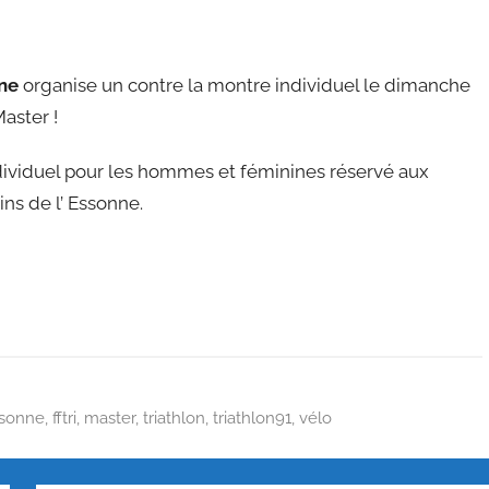
ne
organise un contre la montre individuel le dimanche
aster !
dividuel pour les hommes et féminines réservé aux
ins de l’ Essonne.
sonne
,
fftri
,
master
,
triathlon
,
triathlon91
,
vélo