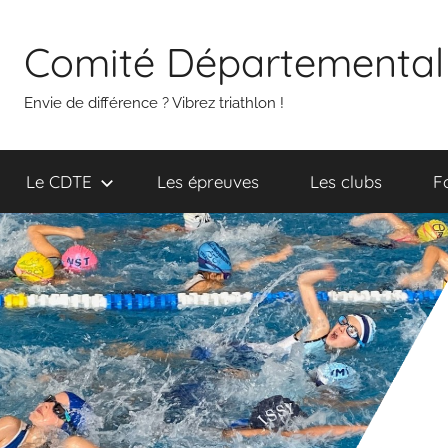
Aller
au
Comité Départemental 
contenu
Envie de différence ? Vibrez triathlon !
Le CDTE
Les épreuves
Les clubs
F